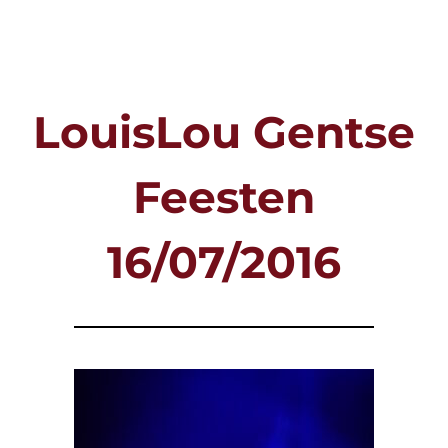
Ga
naar
inhoud
LouisLou Gentse
Feesten
16/07/2016