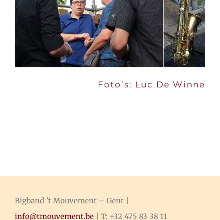
Foto’s: Luc De Winne
Bigband ’t Mouvement – Gent |
info@tmouvement.be
| T: +32 475 83 38 11