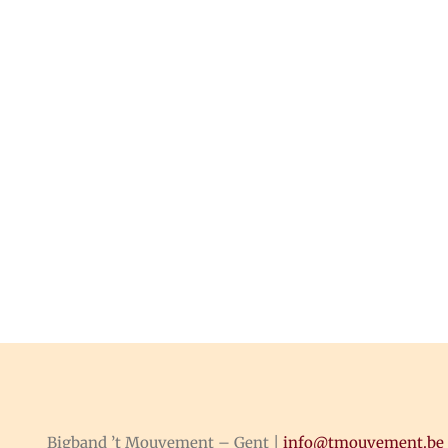
Bigband ’t Mouvement – Gent |
info@tmouvement.be