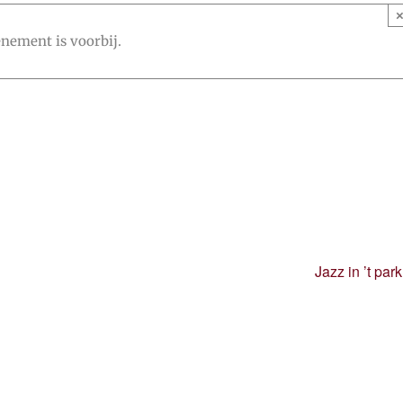
enement is voorbij.
Jazz in ’t park